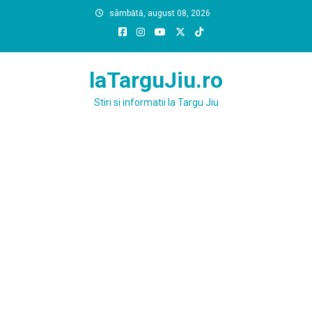
Skip
sâmbătă, august 08, 2026
to
content
laTarguJiu.ro
Stiri si informatii la Targu Jiu