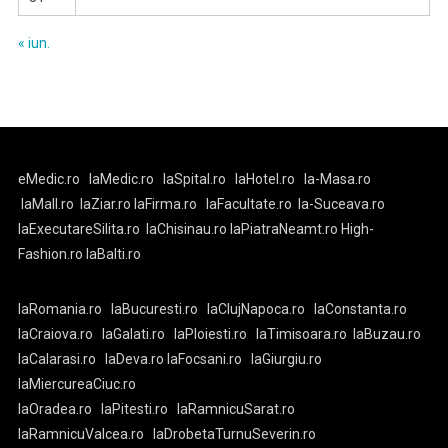
« iun.
eMedic.ro
laMedic.ro
laSpital.ro
laHotel.ro
la-Masa.ro
laMall.ro
laZiar.ro
laFirma.ro
laFacultate.ro
la-Suceava.ro
laExecutareSilita.ro
laChisinau.ro
laPiatraNeamt.ro
High-
Fashion.ro
laBalti.ro
laRomania.ro
laBucuresti.ro
laClujNapoca.ro
laConstanta.ro
laCraiova.ro
laGalati.ro
laPloiesti.ro
laTimisoara.ro
laBuzau.ro
laCalarasi.ro
laDeva.ro
laFocsani.ro
laGiurgiu.ro
laMiercureaCiuc.ro
laOradea.ro
laPitesti.ro
laRamnicuSarat.ro
laRamnicuValcea.ro
laDrobetaTurnuSeverin.ro