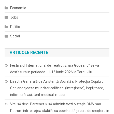
Economic
Jobs
Politic
Social
ARTICOLE RECENTE
Festivalul Internațional de Teatru „Elvira Godeanu” se va
desfasura in perioada 11-16 iunie 2026 la Targu Jiu
Direcția Generală de Asistență Socială și Protecția Copilului
Gorj angajeaza muncitor calificat I (întreţinere), îngrijitoare,
infirmieră, asistent medical, masor
Vrei să devii Partener și să administrezi o stație OMV sau
Petrom într-o rețea stabilă, cu oportunități reale de creștere in