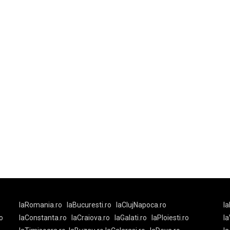
laRomania.ro
laBucuresti.ro
laClujNapoca.ro
la
o
laConstanta.ro
laCraiova.ro
laGalati.ro
laPloiesti.ro
l