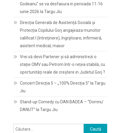
Godeanu” se va desfasura in perioada 11-16
iunie 2026 la Targu Jiu
Direcția Generală de Asistență Socială și
Protecția Copilului Gorj angajeaza muncitor
calificat I (întreţinere), îngrijitoare, infirmieră,
asistent medical, masor
Vrei să devii Partener și să administrezi o
stație OMV sau Petrom într-o rețea stabilă, cu
oportunități reale de creștere in Judetul Gorj ?
Concert Direcția 5 – „100% Direcția 5” la Targu
Jiu
Stand-up Comedy cu DAN BADEA – “Domnu’
DANUT” la Targu Jiu
Caută