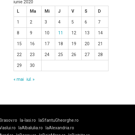
iunie 2020
L
Ma
Mi
J
V
S
D
1
2
3
4
5
6
7
8
9
10
11
12
13
14
15
16
17
18
19
20
21
22
23
24
25
26
27
28
29
30
« mai
iul. »
Brasov.ro
la-Iasi.ro
laSfantuGheorghe.ro
aVaslui.ro
laAlbaIulia.ro
laAlexandria.ro