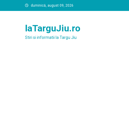
Skip
duminică, august 09, 2026
to
content
laTarguJiu.ro
Stiri si informatii la Targu Jiu