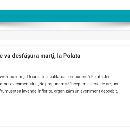
e va desfăşura marţi, la Polata
 avea loc marţi, 16 iunie, în localitatea componentă Polata din
zatorii evenimentului. „Ne propunem să începem o serie de acţiuni
 de frumuseţea lavandei înflorite, organizăm un eveniment deosebit,