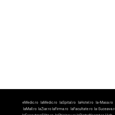
eMedic.ro
laMedic.ro
laSpital.ro
laHotel.ro
la-Masa.ro
laMall.ro
laZiar.ro
laFirma.ro
laFacultate.ro
la-Suceava.r