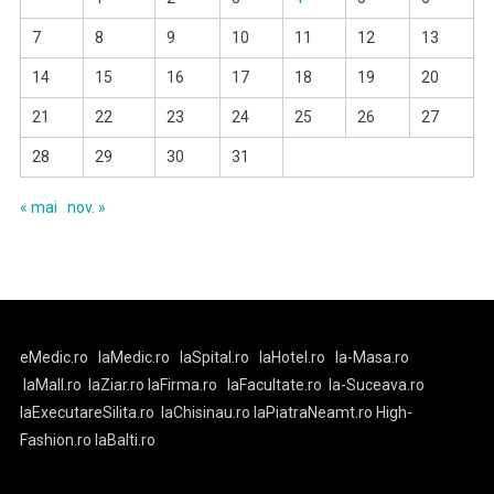
7
8
9
10
11
12
13
14
15
16
17
18
19
20
21
22
23
24
25
26
27
28
29
30
31
« mai
nov. »
eMedic.ro
laMedic.ro
laSpital.ro
laHotel.ro
la-Masa.ro
laMall.ro
laZiar.ro
laFirma.ro
laFacultate.ro
la-Suceava.ro
laExecutareSilita.ro
laChisinau.ro
laPiatraNeamt.ro
High-
Fashion.ro
laBalti.ro