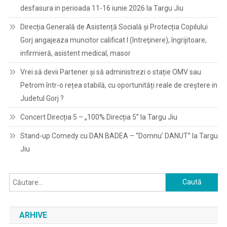
desfasura in perioada 11-16 iunie 2026 la Targu Jiu
Direcția Generală de Asistență Socială și Protecția Copilului
Gorj angajeaza muncitor calificat I (întreţinere), îngrijitoare,
infirmieră, asistent medical, masor
Vrei să devii Partener și să administrezi o stație OMV sau
Petrom într-o rețea stabilă, cu oportunități reale de creștere in
Judetul Gorj ?
Concert Direcția 5 – „100% Direcția 5” la Targu Jiu
Stand-up Comedy cu DAN BADEA – “Domnu’ DANUT” la Targu
Jiu
Caută
după:
ARHIVE