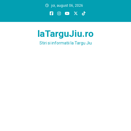
Skip
joi, august 06, 2026
to
content
laTarguJiu.ro
Stiri si informatii la Targu Jiu