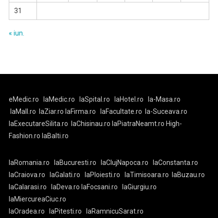
31
« iun.
eMedic.ro
laMedic.ro
laSpital.ro
laHotel.ro
la-Masa.ro
laMall.ro
laZiar.ro
laFirma.ro
laFacultate.ro
la-Suceava.ro
laExecutareSilita.ro
laChisinau.ro
laPiatraNeamt.ro
High-
Fashion.ro
laBalti.ro
laRomania.ro
laBucuresti.ro
laClujNapoca.ro
laConstanta.ro
laCraiova.ro
laGalati.ro
laPloiesti.ro
laTimisoara.ro
laBuzau.ro
laCalarasi.ro
laDeva.ro
laFocsani.ro
laGiurgiu.ro
laMiercureaCiuc.ro
laOradea.ro
laPitesti.ro
laRamnicuSarat.ro