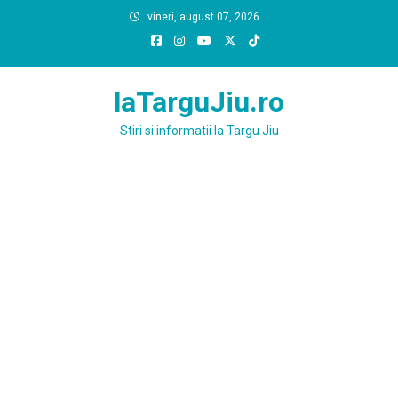
Skip
vineri, august 07, 2026
to
content
laTarguJiu.ro
Stiri si informatii la Targu Jiu