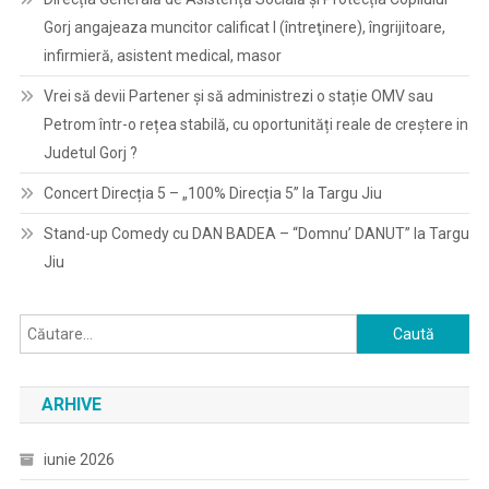
Gorj angajeaza muncitor calificat I (întreţinere), îngrijitoare,
infirmieră, asistent medical, masor
Vrei să devii Partener și să administrezi o stație OMV sau
Petrom într-o rețea stabilă, cu oportunități reale de creștere in
Judetul Gorj ?
Concert Direcția 5 – „100% Direcția 5” la Targu Jiu
Stand-up Comedy cu DAN BADEA – “Domnu’ DANUT” la Targu
Jiu
Caută
după:
ARHIVE
iunie 2026