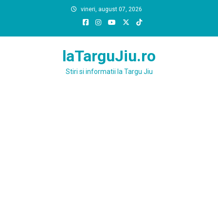
Skip
vineri, august 07, 2026
to
content
laTarguJiu.ro
Stiri si informatii la Targu Jiu