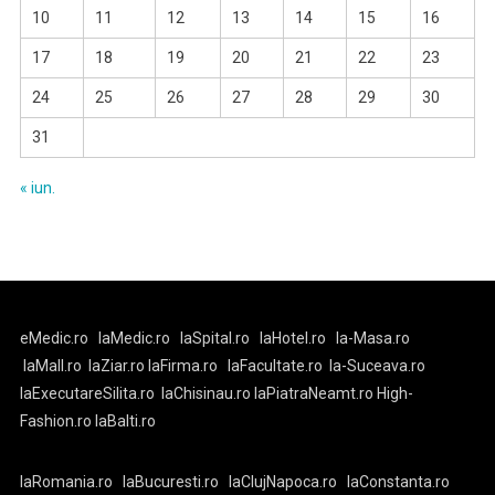
10
11
12
13
14
15
16
17
18
19
20
21
22
23
24
25
26
27
28
29
30
31
« iun.
eMedic.ro
laMedic.ro
laSpital.ro
laHotel.ro
la-Masa.ro
laMall.ro
laZiar.ro
laFirma.ro
laFacultate.ro
la-Suceava.ro
laExecutareSilita.ro
laChisinau.ro
laPiatraNeamt.ro
High-
Fashion.ro
laBalti.ro
laRomania.ro
laBucuresti.ro
laClujNapoca.ro
laConstanta.ro