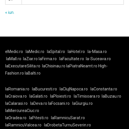
« iun.
eMedic.ro
laMedic.ro
laSpital.ro
laHotel.ro
la-Masa.ro
laMall.ro
laZiar.ro
laFirma.ro
laFacultate.ro
la-Suceava.ro
laExecutareSilita.ro
laChisinau.ro
laPiatraNeamt.ro
High-
Fashion.ro
laBalti.ro
laRomania.ro
laBucuresti.ro
laClujNapoca.ro
laConstanta.ro
laCraiova.ro
laGalati.ro
laPloiesti.ro
laTimisoara.ro
laBuzau.ro
laCalarasi.ro
laDeva.ro
laFocsani.ro
laGiurgiu.ro
laMiercureaCiuc.ro
laOradea.ro
laPitesti.ro
laRamnicuSarat.ro
laRamnicuValcea.ro
laDrobetaTurnuSeverin.ro