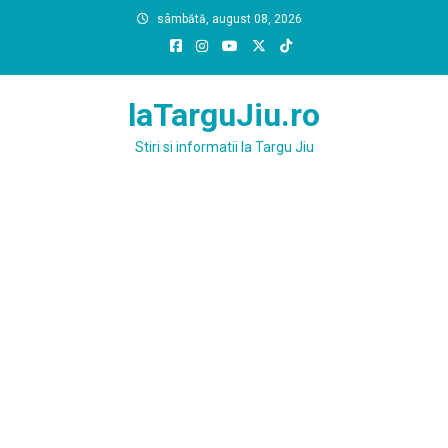
Skip
sâmbătă, august 08, 2026
to
content
laTarguJiu.ro
Stiri si informatii la Targu Jiu