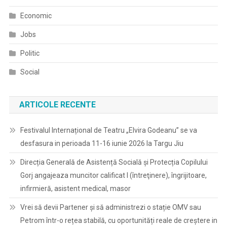
Economic
Jobs
Politic
Social
ARTICOLE RECENTE
Festivalul Internațional de Teatru „Elvira Godeanu” se va
desfasura in perioada 11-16 iunie 2026 la Targu Jiu
Direcția Generală de Asistență Socială și Protecția Copilului
Gorj angajeaza muncitor calificat I (întreţinere), îngrijitoare,
infirmieră, asistent medical, masor
Vrei să devii Partener și să administrezi o stație OMV sau
Petrom într-o rețea stabilă, cu oportunități reale de creștere in