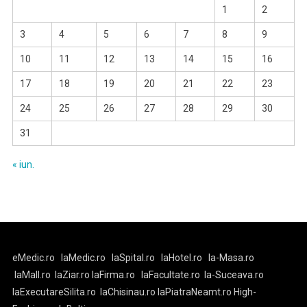
1
2
3
4
5
6
7
8
9
10
11
12
13
14
15
16
17
18
19
20
21
22
23
24
25
26
27
28
29
30
31
« iun.
eMedic.ro
laMedic.ro
laSpital.ro
laHotel.ro
la-Masa.ro
laMall.ro
laZiar.ro
laFirma.ro
laFacultate.ro
la-Suceava.ro
laExecutareSilita.ro
laChisinau.ro
laPiatraNeamt.ro
High-