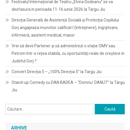
Festivalul Internațional de Teatru „Elvira Godeanu” se va
desfasura in perioada 11-16 iunie 2026 la Targu Jiu
Direcția Generală de Asistență Socială și Protecția Copilului
Gorj angajeaza muncitor calificat I (întreţinere), îngrijitoare,
infirmieră, asistent medical, masor
Vrei să devii Partener și să administrezi o stație OMV sau
Petrom într-o rețea stabilă, cu oportunități reale de creștere in
Judetul Gorj ?
Concert Direcția 5 – „100% Direcția 5” la Targu Jiu
Stand-up Comedy cu DAN BADEA – “Domnu’ DANUT” la Targu
Jiu
Caută
după:
ARHIVE