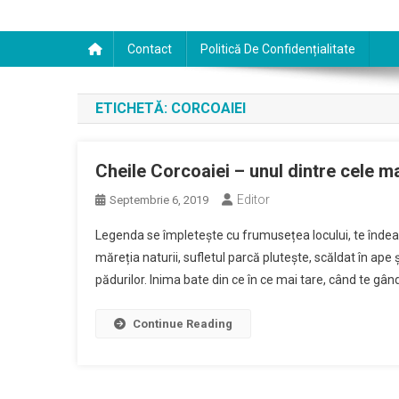
Contact
Politică De Confidențialitate
ETICHETĂ:
CORCOAIEI
Cheile Corcoaiei – unul dintre cele m
Editor
Septembrie 6, 2019
Legenda se împletește cu frumusețea locului, te îndeamnă
măreția naturii, sufletul parcă plutește, scăldat în ape 
pădurilor. Inima bate din ce în ce mai tare, când te gând
Continue Reading