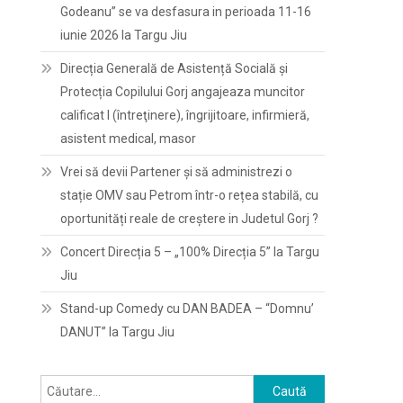
Godeanu” se va desfasura in perioada 11-16
iunie 2026 la Targu Jiu
Direcția Generală de Asistență Socială și
Protecția Copilului Gorj angajeaza muncitor
calificat I (întreţinere), îngrijitoare, infirmieră,
asistent medical, masor
Vrei să devii Partener și să administrezi o
stație OMV sau Petrom într-o rețea stabilă, cu
oportunități reale de creștere in Judetul Gorj ?
Concert Direcția 5 – „100% Direcția 5” la Targu
Jiu
Stand-up Comedy cu DAN BADEA – “Domnu’
DANUT” la Targu Jiu
Caută