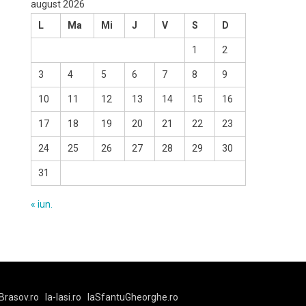
august 2026
L
Ma
Mi
J
V
S
D
1
2
3
4
5
6
7
8
9
10
11
12
13
14
15
16
17
18
19
20
21
22
23
24
25
26
27
28
29
30
31
« iun.
Brasov.ro
la-Iasi.ro
laSfantuGheorghe.ro