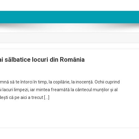
ai sălbatice locuri din România
 să te întorci în timp, la copilărie, la inocență. Ochii cuprind
și lacuri limpezi, iar mintea freamătă la cântecul munților și al
ești că pe aici a trecut […]