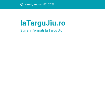
Skip
vineri, august 07, 2026
to
content
laTarguJiu.ro
Stiri si informatii la Targu Jiu