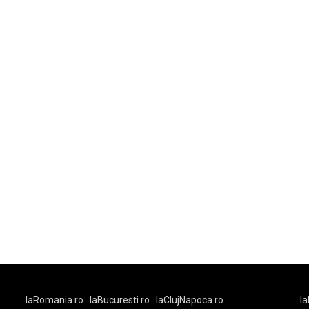
laRomania.ro
laBucuresti.ro
laClujNapoca.ro
la